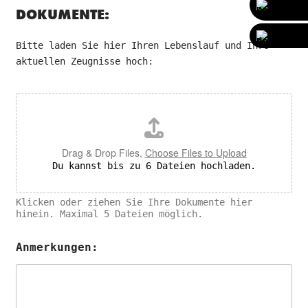
DOKUMENTE:
Bitte laden Sie hier Ihren Lebenslauf und Ihre
aktuellen Zeugnisse hoch:
D
o
k
u
m
Drag & Drop Files,
Choose Files to Upload
e
Du kannst bis zu 6 Dateien hochladen.
n
t
Klicken oder ziehen Sie Ihre Dokumente hier
e
hinein. Maximal 5 Dateien möglich.
h
o
c
Anmerkungen:
h
l
a
d